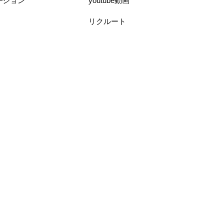
―ション
youtube動画
リクルート