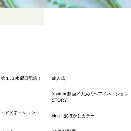
h毎月第１.３水曜日配信！
成人式
Youtube動画／大人のヘアドネ―ション
STORY
生のヘアドネ―ション
blog白髪ぼかしカラー