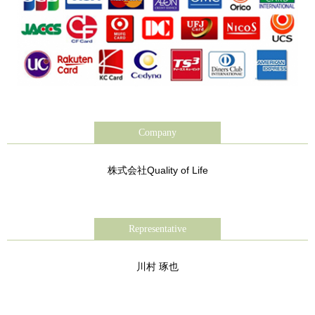
Company
株式会社Quality of Life
Representative
川村 琢也