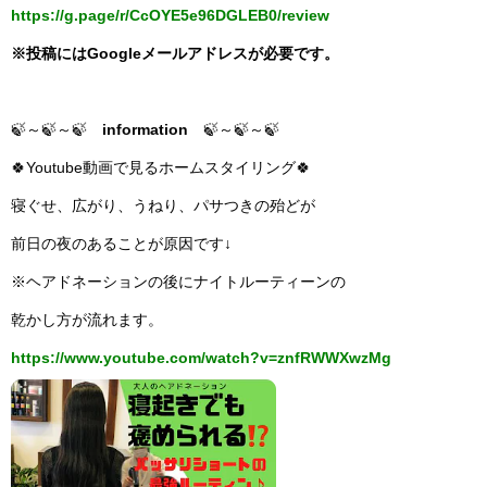
https://g.page/r/CcOYE5e96DGLEB0/review
※投稿にはGoogleメールアドレスが必要です。
🍃～🍃～🍃
information
🍃～🍃～🍃
🍀Youtube動画で見るホームスタイリング🍀
寝ぐせ、広がり、うねり、パサつきの殆どが
前日の夜のあることが原因です↓
※ヘアドネーションの後にナイトルーティーンの
乾かし方が流れます。
https://www.youtube.com/watch?v=znfRWWXwzMg