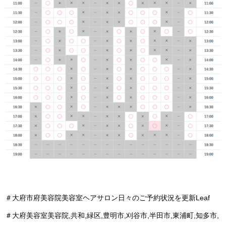
＃大府市府美容院美容室ヘアサロン日々のご予約状況を更新Leaf
＃大府美容室美容院,共和,緑区,豊明市,刈谷市,半田市,東浦町,知多市,