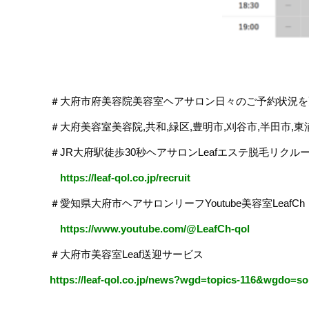
＃大府市府美容院美容室ヘアサロン日々のご予約状況を更
＃大府美容室美容院,共和,緑区,豊明市,刈谷市,半田市,東
＃JR大府駅徒歩30秒ヘアサロンLeafエステ脱毛リクル
https://leaf-qol.co.jp/recruit
＃愛知県大府市ヘアサロンリーフYoutube美容室LeafCh
https://www.youtube.com/@LeafCh-qol
＃大府市美容室Leaf送迎サービス
https://leaf-qol.co.jp/news?wgd=topics-116&wgdo=s