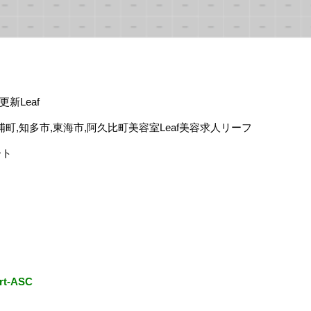
新Leaf
浦町,知多市,東海市,阿久比町美容室Leaf美容求人リーフ
ート
ort-ASC