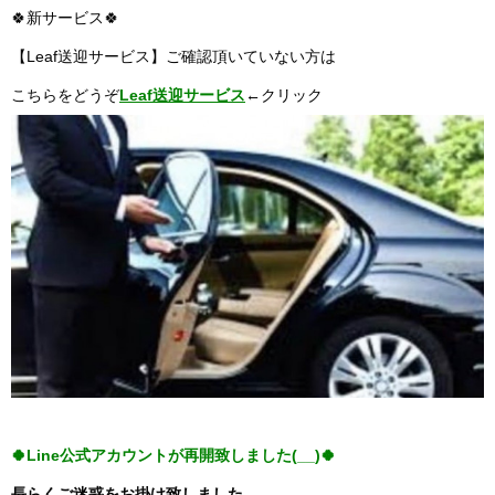
🍀新サービス🍀
【Leaf送迎サービス】ご確認頂いていない方は
こちらをどうぞ
Leaf送迎サービス
←
クリック
🍀Line公式アカウントが
再開致しました(__)🍀
長らくご迷惑をお掛け致しました。