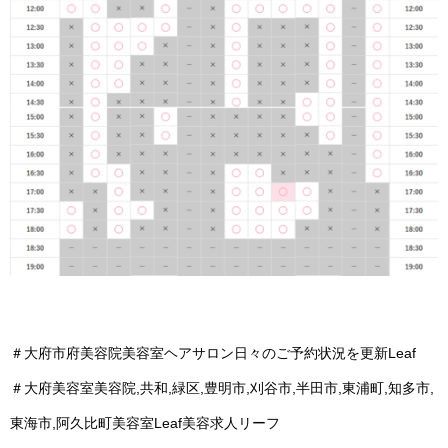
＃大府市府美容院美容室ヘアサロン日々のご予約状況を更新Leaf
＃大府美容室美容院,共和,緑区,豊明市,刈谷市,半田市,東浦町,知多市,
東海市,阿久比町美容室Leaf美容求人リーフ